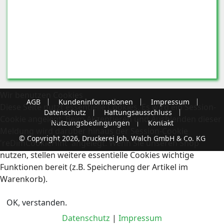
Wir benutzen Cookies
AGB
Kundeninformationen
Impressum
Diese Seite nutzt essentielle Cookies. Es wird ein Session-
Datenschutz
Haftungsausschluss
Cookie angelegt. Beim Akzeptieren und Ausblenden dieser
Nutzungsbedingungen
Kontakt
Meldung wird darüber hinaus der Session-Cookie
© Copyright 2026, Druckerei Joh. Walch GmbH & Co. KG
'reDimCookieHint' angelegt. Wenn Sie unseren Shop
nutzen, stellen weitere essentielle Cookies wichtige
Funktionen bereit (z.B. Speicherung der Artikel im
Warenkorb).
OK, verstanden.
Datenschutz
|
Impressum