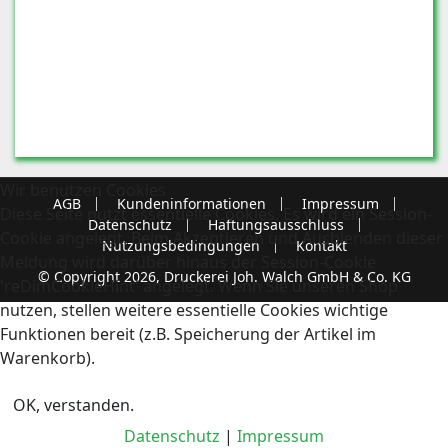
Wir benutzen Cookies
AGB
Kundeninformationen
Impressum
Diese Seite nutzt essentielle Cookies. Es wird ein Session-
Datenschutz
Haftungsausschluss
Cookie angelegt. Beim Akzeptieren und Ausblenden dieser
Nutzungsbedingungen
Kontakt
Meldung wird darüber hinaus der Session-Cookie
© Copyright 2026, Druckerei Joh. Walch GmbH & Co. KG
'reDimCookieHint' angelegt. Wenn Sie unseren Shop
nutzen, stellen weitere essentielle Cookies wichtige
Funktionen bereit (z.B. Speicherung der Artikel im
Warenkorb).
OK, verstanden.
Datenschutz
|
Impressum