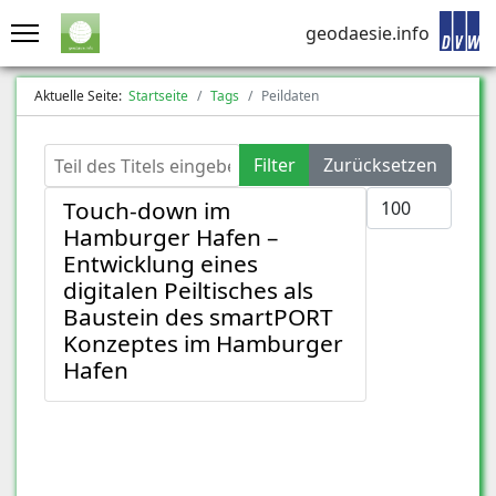
geodaesie.info
Aktuelle Seite:
Startseite
Tags
Peildaten
Teil des Titels eingeben
Filter
Zurücksetzen
Anzeige #
Touch-down im
Hamburger Hafen –
Entwicklung eines
digitalen Peiltisches als
Baustein des smartPORT
Konzeptes im Hamburger
Hafen