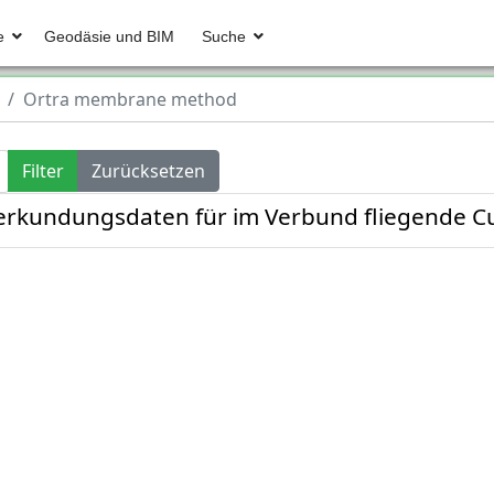
e
Geodäsie und BIM
Suche
Ortra membrane method
Filter
Zurücksetzen
erkundungsdaten für im Verbund fliegende C