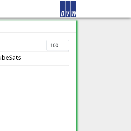
Anzeige #
ubeSats