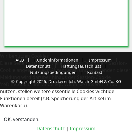
Wir benutzen Cookies
AGB
Kundeninformationen
Impressum
Diese Seite nutzt essentielle Cookies. Es wird ein Session-
Datenschutz
Haftungsausschluss
Cookie angelegt. Beim Akzeptieren und Ausblenden dieser
Nutzungsbedingungen
Kontakt
Meldung wird darüber hinaus der Session-Cookie
© Copyright 2026, Druckerei Joh. Walch GmbH & Co. KG
'reDimCookieHint' angelegt. Wenn Sie unseren Shop
nutzen, stellen weitere essentielle Cookies wichtige
Funktionen bereit (z.B. Speicherung der Artikel im
Warenkorb).
OK, verstanden.
Datenschutz
|
Impressum