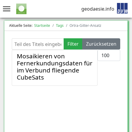
geodaesie.info
Aktuelle Seite:
Startseite
Tags
Ortra-Gitter-Ansatz
Teil des Titels eingeben
Filter
Zurücksetzen
Anzeige #
Mosaikieren von
Fernerkundungsdaten für
im Verbund fliegende
CubeSats