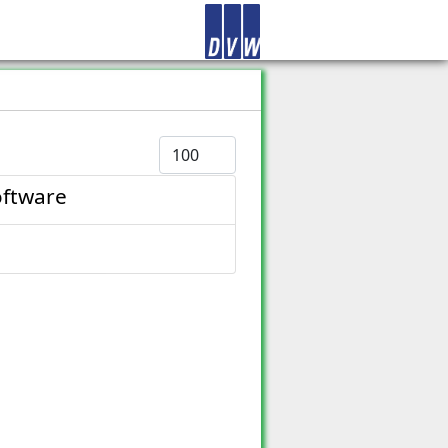
Anzeige #
oftware