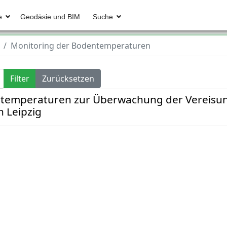
e
Geodäsie und BIM
Suche
Monitoring der Bodentemperaturen
Filter
Zurücksetzen
ntemperaturen zur Überwachung der Verei
n Leipzig