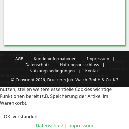
Wir benutzen Cookies
AGB
Kundeninformationen
Impressum
Diese Seite nutzt essentielle Cookies. Es wird ein Session-
Datenschutz
Haftungsausschluss
Cookie angelegt. Beim Akzeptieren und Ausblenden dieser
Nutzungsbedingungen
Kontakt
Meldung wird darüber hinaus der Session-Cookie
© Copyright 2026, Druckerei Joh. Walch GmbH & Co. KG
'reDimCookieHint' angelegt. Wenn Sie unseren Shop
nutzen, stellen weitere essentielle Cookies wichtige
Funktionen bereit (z.B. Speicherung der Artikel im
Warenkorb).
OK, verstanden.
Datenschutz
|
Impressum