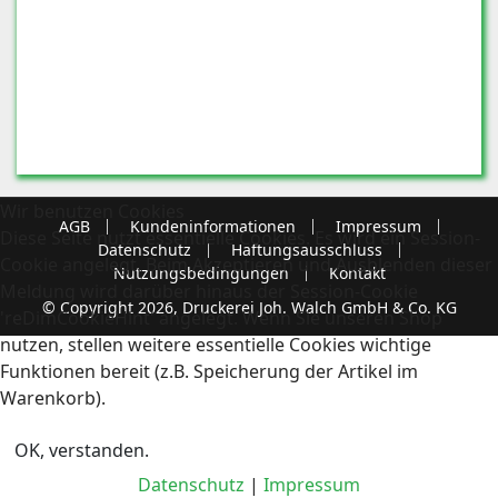
Wir benutzen Cookies
AGB
Kundeninformationen
Impressum
Diese Seite nutzt essentielle Cookies. Es wird ein Session-
Datenschutz
Haftungsausschluss
Cookie angelegt. Beim Akzeptieren und Ausblenden dieser
Nutzungsbedingungen
Kontakt
Meldung wird darüber hinaus der Session-Cookie
© Copyright 2026, Druckerei Joh. Walch GmbH & Co. KG
'reDimCookieHint' angelegt. Wenn Sie unseren Shop
nutzen, stellen weitere essentielle Cookies wichtige
Funktionen bereit (z.B. Speicherung der Artikel im
Warenkorb).
OK, verstanden.
Datenschutz
|
Impressum