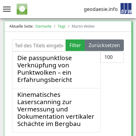
geodaesie.info
Aktuelle Seite:
Startseite
Tags
Martin Weber
Teil des Titels eingeben
Filter
Zurücksetzen
Anzeige #
Die passpunktlose
Verknüpfung von
Punktwolken – ein
Erfahrungsbericht
Kinematisches
Laserscanning zur
Vermessung und
Dokumentation vertikaler
Schächte im Bergbau