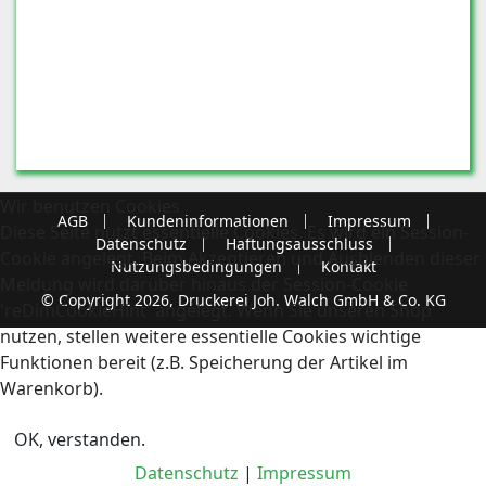
Wir benutzen Cookies
AGB
Kundeninformationen
Impressum
Diese Seite nutzt essentielle Cookies. Es wird ein Session-
Datenschutz
Haftungsausschluss
Cookie angelegt. Beim Akzeptieren und Ausblenden dieser
Nutzungsbedingungen
Kontakt
Meldung wird darüber hinaus der Session-Cookie
© Copyright 2026, Druckerei Joh. Walch GmbH & Co. KG
'reDimCookieHint' angelegt. Wenn Sie unseren Shop
nutzen, stellen weitere essentielle Cookies wichtige
Funktionen bereit (z.B. Speicherung der Artikel im
Warenkorb).
OK, verstanden.
Datenschutz
|
Impressum