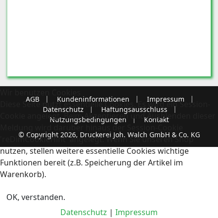
Wir benutzen Cookies
AGB
Kundeninformationen
Impressum
Diese Seite nutzt essentielle Cookies. Es wird ein Session-
Datenschutz
Haftungsausschluss
Cookie angelegt. Beim Akzeptieren und Ausblenden dieser
Nutzungsbedingungen
Kontakt
Meldung wird darüber hinaus der Session-Cookie
© Copyright 2026, Druckerei Joh. Walch GmbH & Co. KG
'reDimCookieHint' angelegt. Wenn Sie unseren Shop
nutzen, stellen weitere essentielle Cookies wichtige
Funktionen bereit (z.B. Speicherung der Artikel im
Warenkorb).
OK, verstanden.
Datenschutz
|
Impressum