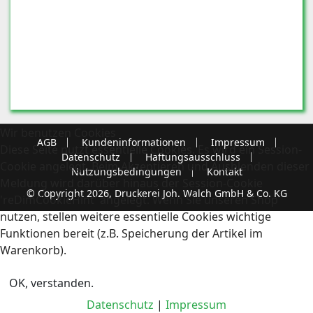
Wir benutzen Cookies
AGB
Kundeninformationen
Impressum
Diese Seite nutzt essentielle Cookies. Es wird ein Session-
Datenschutz
Haftungsausschluss
Cookie angelegt. Beim Akzeptieren und Ausblenden dieser
Nutzungsbedingungen
Kontakt
Meldung wird darüber hinaus der Session-Cookie
© Copyright 2026, Druckerei Joh. Walch GmbH & Co. KG
'reDimCookieHint' angelegt. Wenn Sie unseren Shop
nutzen, stellen weitere essentielle Cookies wichtige
Funktionen bereit (z.B. Speicherung der Artikel im
Warenkorb).
OK, verstanden.
Datenschutz
|
Impressum