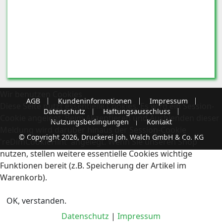
Wir benutzen Cookies
AGB
Kundeninformationen
Impressum
Diese Seite nutzt essentielle Cookies. Es wird ein Session-
Datenschutz
Haftungsausschluss
Cookie angelegt. Beim Akzeptieren und Ausblenden dieser
Nutzungsbedingungen
Kontakt
Meldung wird darüber hinaus der Session-Cookie
© Copyright 2026, Druckerei Joh. Walch GmbH & Co. KG
'reDimCookieHint' angelegt. Wenn Sie unseren Shop
nutzen, stellen weitere essentielle Cookies wichtige
Funktionen bereit (z.B. Speicherung der Artikel im
Warenkorb).
OK, verstanden.
Datenschutz
|
Impressum