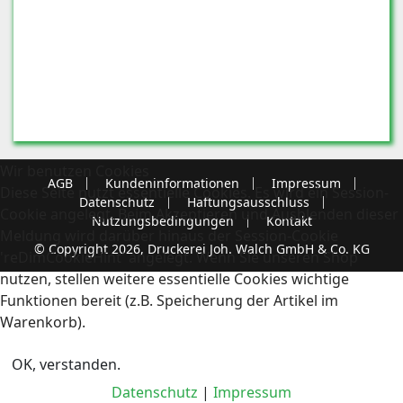
Wir benutzen Cookies
AGB
Kundeninformationen
Impressum
Diese Seite nutzt essentielle Cookies. Es wird ein Session-
Datenschutz
Haftungsausschluss
Cookie angelegt. Beim Akzeptieren und Ausblenden dieser
Nutzungsbedingungen
Kontakt
Meldung wird darüber hinaus der Session-Cookie
© Copyright 2026, Druckerei Joh. Walch GmbH & Co. KG
'reDimCookieHint' angelegt. Wenn Sie unseren Shop
nutzen, stellen weitere essentielle Cookies wichtige
Funktionen bereit (z.B. Speicherung der Artikel im
Warenkorb).
OK, verstanden.
Datenschutz
|
Impressum