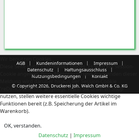
Wir benutzen Cookies
AGB
Kundeninformationen
Impressum
Diese Seite nutzt essentielle Cookies. Es wird ein Session-
Datenschutz
Haftungsausschluss
Cookie angelegt. Beim Akzeptieren und Ausblenden dieser
Nutzungsbedingungen
Kontakt
Meldung wird darüber hinaus der Session-Cookie
© Copyright 2026, Druckerei Joh. Walch GmbH & Co. KG
'reDimCookieHint' angelegt. Wenn Sie unseren Shop
nutzen, stellen weitere essentielle Cookies wichtige
Funktionen bereit (z.B. Speicherung der Artikel im
Warenkorb).
OK, verstanden.
Datenschutz
|
Impressum