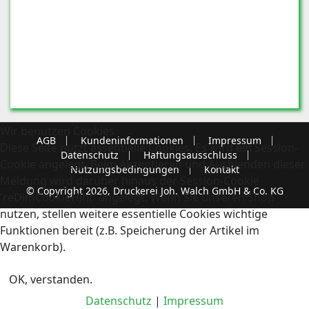
Wir benutzen Cookies
AGB
Kundeninformationen
Impressum
Diese Seite nutzt essentielle Cookies. Es wird ein Session-
Datenschutz
Haftungsausschluss
Cookie angelegt. Beim Akzeptieren und Ausblenden dieser
Nutzungsbedingungen
Kontakt
Meldung wird darüber hinaus der Session-Cookie
© Copyright 2026, Druckerei Joh. Walch GmbH & Co. KG
'reDimCookieHint' angelegt. Wenn Sie unseren Shop
nutzen, stellen weitere essentielle Cookies wichtige
Funktionen bereit (z.B. Speicherung der Artikel im
Warenkorb).
OK, verstanden.
Datenschutz
|
Impressum