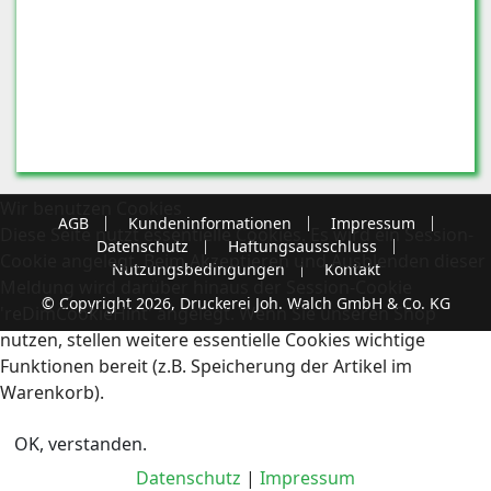
Wir benutzen Cookies
AGB
Kundeninformationen
Impressum
Diese Seite nutzt essentielle Cookies. Es wird ein Session-
Datenschutz
Haftungsausschluss
Cookie angelegt. Beim Akzeptieren und Ausblenden dieser
Nutzungsbedingungen
Kontakt
Meldung wird darüber hinaus der Session-Cookie
© Copyright 2026, Druckerei Joh. Walch GmbH & Co. KG
'reDimCookieHint' angelegt. Wenn Sie unseren Shop
nutzen, stellen weitere essentielle Cookies wichtige
Funktionen bereit (z.B. Speicherung der Artikel im
Warenkorb).
OK, verstanden.
Datenschutz
|
Impressum