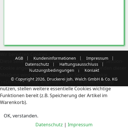
Wir benutzen Cookies
AGB
Kundeninformationen
Impressum
Diese Seite nutzt essentielle Cookies. Es wird ein Session-
Datenschutz
Haftungsausschluss
Cookie angelegt. Beim Akzeptieren und Ausblenden dieser
Nutzungsbedingungen
Kontakt
Meldung wird darüber hinaus der Session-Cookie
© Copyright 2026, Druckerei Joh. Walch GmbH & Co. KG
'reDimCookieHint' angelegt. Wenn Sie unseren Shop
nutzen, stellen weitere essentielle Cookies wichtige
Funktionen bereit (z.B. Speicherung der Artikel im
Warenkorb).
OK, verstanden.
Datenschutz
|
Impressum