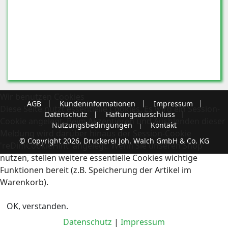
Wir benutzen Cookies
AGB
Kundeninformationen
Impressum
Diese Seite nutzt essentielle Cookies. Es wird ein Session-
Datenschutz
Haftungsausschluss
Cookie angelegt. Beim Akzeptieren und Ausblenden dieser
Nutzungsbedingungen
Kontakt
Meldung wird darüber hinaus der Session-Cookie
© Copyright 2026, Druckerei Joh. Walch GmbH & Co. KG
'reDimCookieHint' angelegt. Wenn Sie unseren Shop
nutzen, stellen weitere essentielle Cookies wichtige
Funktionen bereit (z.B. Speicherung der Artikel im
Warenkorb).
OK, verstanden.
Datenschutz
|
Impressum