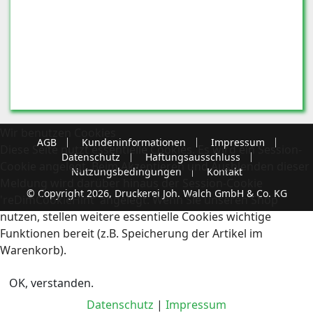
Wir benutzen Cookies
AGB
Kundeninformationen
Impressum
Diese Seite nutzt essentielle Cookies. Es wird ein Session-
Datenschutz
Haftungsausschluss
Cookie angelegt. Beim Akzeptieren und Ausblenden dieser
Nutzungsbedingungen
Kontakt
Meldung wird darüber hinaus der Session-Cookie
© Copyright 2026, Druckerei Joh. Walch GmbH & Co. KG
'reDimCookieHint' angelegt. Wenn Sie unseren Shop
nutzen, stellen weitere essentielle Cookies wichtige
Funktionen bereit (z.B. Speicherung der Artikel im
Warenkorb).
OK, verstanden.
Datenschutz
|
Impressum