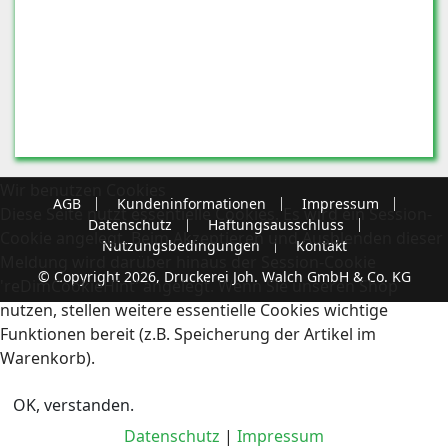
Wir benutzen Cookies
AGB
Kundeninformationen
Impressum
Diese Seite nutzt essentielle Cookies. Es wird ein Session-
Datenschutz
Haftungsausschluss
Cookie angelegt. Beim Akzeptieren und Ausblenden dieser
Nutzungsbedingungen
Kontakt
Meldung wird darüber hinaus der Session-Cookie
© Copyright 2026, Druckerei Joh. Walch GmbH & Co. KG
'reDimCookieHint' angelegt. Wenn Sie unseren Shop
nutzen, stellen weitere essentielle Cookies wichtige
Funktionen bereit (z.B. Speicherung der Artikel im
Warenkorb).
OK, verstanden.
Datenschutz
|
Impressum