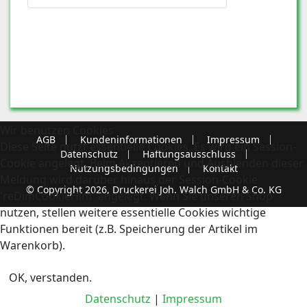
Wir benutzen Cookies
AGB
Kundeninformationen
Impressum
Diese Seite nutzt essentielle Cookies. Es wird ein Session-
Datenschutz
Haftungsausschluss
Cookie angelegt. Beim Akzeptieren und Ausblenden dieser
Nutzungsbedingungen
Kontakt
Meldung wird darüber hinaus der Session-Cookie
© Copyright 2026, Druckerei Joh. Walch GmbH & Co. KG
'reDimCookieHint' angelegt. Wenn Sie unseren Shop
nutzen, stellen weitere essentielle Cookies wichtige
Funktionen bereit (z.B. Speicherung der Artikel im
Warenkorb).
OK, verstanden.
Datenschutz
|
Impressum