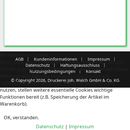
Wir benutzen Cookies
AGB
Kundeninformationen
Impressum
Diese Seite nutzt essentielle Cookies. Es wird ein Session-
Datenschutz
Haftungsausschluss
Cookie angelegt. Beim Akzeptieren und Ausblenden dieser
Nutzungsbedingungen
Kontakt
Meldung wird darüber hinaus der Session-Cookie
© Copyright 2026, Druckerei Joh. Walch GmbH & Co. KG
'reDimCookieHint' angelegt. Wenn Sie unseren Shop
nutzen, stellen weitere essentielle Cookies wichtige
Funktionen bereit (z.B. Speicherung der Artikel im
Warenkorb).
OK, verstanden.
Datenschutz
|
Impressum