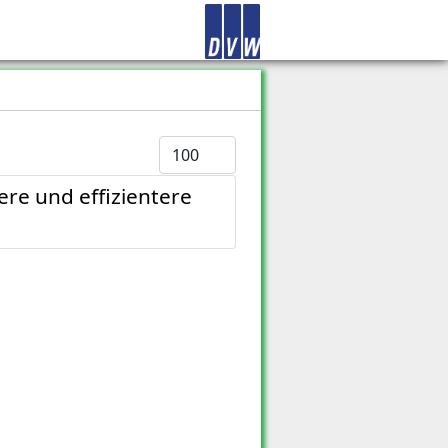
Anzeige #
re und effizientere