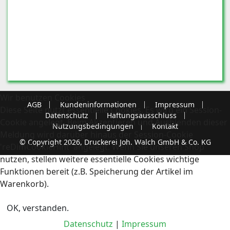
Wir benutzen Cookies
AGB
Kundeninformationen
Impressum
Diese Seite nutzt essentielle Cookies. Es wird ein Session-
Datenschutz
Haftungsausschluss
Cookie angelegt. Beim Akzeptieren und Ausblenden dieser
Nutzungsbedingungen
Kontakt
Meldung wird darüber hinaus der Session-Cookie
© Copyright 2026, Druckerei Joh. Walch GmbH & Co. KG
'reDimCookieHint' angelegt. Wenn Sie unseren Shop
nutzen, stellen weitere essentielle Cookies wichtige
Funktionen bereit (z.B. Speicherung der Artikel im
Warenkorb).
OK, verstanden.
Datenschutz
|
Impressum