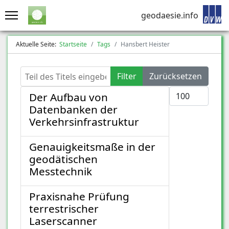
geodaesie.info
Aktuelle Seite:
Startseite
Tags
Hansbert Heister
Teil des Titels eingeben
Filter
Zurücksetzen
Anzeige #
Der Aufbau von
Datenbanken der
Verkehrsinfrastruktur
Genauigkeitsmaße in der
geodätischen
Messtechnik
Praxisnahe Prüfung
terrestrischer
Laserscanner