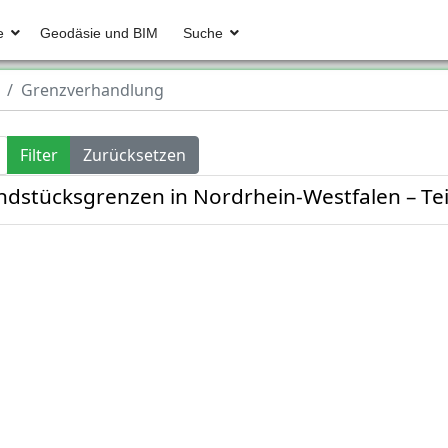
e
Geodäsie und BIM
Suche
Grenzverhandlung
Filter
Zurücksetzen
undstücksgrenzen in Nordrhein-Westfalen – Te