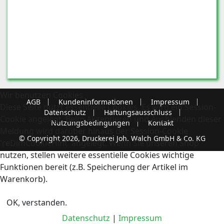
Wir benutzen Cookies
AGB
Kundeninformationen
Impressum
Diese Seite nutzt essentielle Cookies. Es wird ein Session-
Datenschutz
Haftungsausschluss
Cookie angelegt. Beim Akzeptieren und Ausblenden dieser
Nutzungsbedingungen
Kontakt
Meldung wird darüber hinaus der Session-Cookie
© Copyright 2026, Druckerei Joh. Walch GmbH & Co. KG
'reDimCookieHint' angelegt. Wenn Sie unseren Shop
nutzen, stellen weitere essentielle Cookies wichtige
Funktionen bereit (z.B. Speicherung der Artikel im
Warenkorb).
OK, verstanden.
Datenschutz
|
Impressum