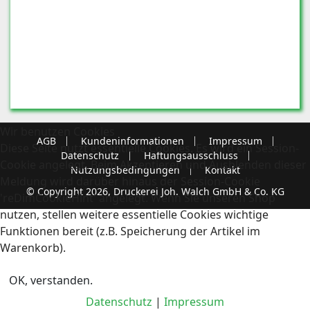
Wir benutzen Cookies
AGB
Kundeninformationen
Impressum
Diese Seite nutzt essentielle Cookies. Es wird ein Session-
Datenschutz
Haftungsausschluss
Cookie angelegt. Beim Akzeptieren und Ausblenden dieser
Nutzungsbedingungen
Kontakt
Meldung wird darüber hinaus der Session-Cookie
© Copyright 2026, Druckerei Joh. Walch GmbH & Co. KG
'reDimCookieHint' angelegt. Wenn Sie unseren Shop
nutzen, stellen weitere essentielle Cookies wichtige
Funktionen bereit (z.B. Speicherung der Artikel im
Warenkorb).
OK, verstanden.
Datenschutz
|
Impressum