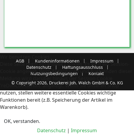
Wir benutzen Cookies
AGB
Kundeninformationen
Impressum
Diese Seite nutzt essentielle Cookies. Es wird ein Session-
Datenschutz
Haftungsausschluss
Cookie angelegt. Beim Akzeptieren und Ausblenden dieser
Nutzungsbedingungen
Kontakt
Meldung wird darüber hinaus der Session-Cookie
© Copyright 2026, Druckerei Joh. Walch GmbH & Co. KG
'reDimCookieHint' angelegt. Wenn Sie unseren Shop
nutzen, stellen weitere essentielle Cookies wichtige
Funktionen bereit (z.B. Speicherung der Artikel im
Warenkorb).
OK, verstanden.
Datenschutz
|
Impressum