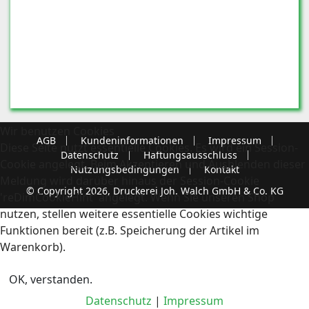
Wir benutzen Cookies
AGB
Kundeninformationen
Impressum
Diese Seite nutzt essentielle Cookies. Es wird ein Session-
Datenschutz
Haftungsausschluss
Cookie angelegt. Beim Akzeptieren und Ausblenden dieser
Nutzungsbedingungen
Kontakt
Meldung wird darüber hinaus der Session-Cookie
© Copyright 2026, Druckerei Joh. Walch GmbH & Co. KG
'reDimCookieHint' angelegt. Wenn Sie unseren Shop
nutzen, stellen weitere essentielle Cookies wichtige
Funktionen bereit (z.B. Speicherung der Artikel im
Warenkorb).
OK, verstanden.
Datenschutz
|
Impressum