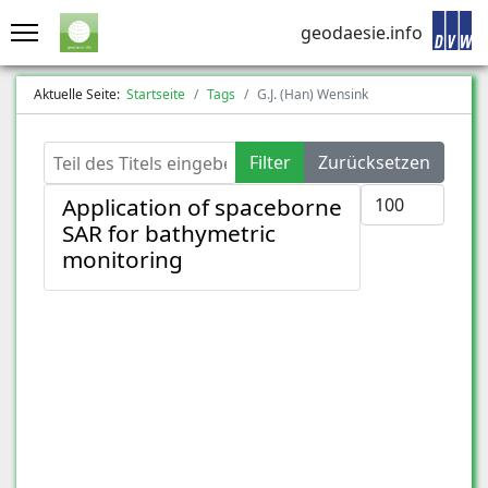
geodaesie.info
Aktuelle Seite:
Startseite
Tags
G.J. (Han) Wensink
Teil des Titels eingeben
Filter
Zurücksetzen
Anzeige #
Application of spaceborne
SAR for bathymetric
monitoring