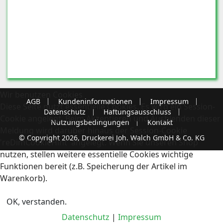
Wir benutzen Cookies
AGB
Kundeninformationen
Impressum
Diese Seite nutzt essentielle Cookies. Es wird ein Session-
Datenschutz
Haftungsausschluss
Cookie angelegt. Beim Akzeptieren und Ausblenden dieser
Nutzungsbedingungen
Kontakt
Meldung wird darüber hinaus der Session-Cookie
© Copyright 2026, Druckerei Joh. Walch GmbH & Co. KG
'reDimCookieHint' angelegt. Wenn Sie unseren Shop
nutzen, stellen weitere essentielle Cookies wichtige
Funktionen bereit (z.B. Speicherung der Artikel im
Warenkorb).
OK, verstanden.
Datenschutz
|
Impressum