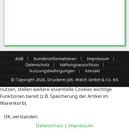
Wir benutzen Cookies
AGB
Kundeninformationen
Impressum
Diese Seite nutzt essentielle Cookies. Es wird ein Session-
Datenschutz
Haftungsausschluss
Cookie angelegt. Beim Akzeptieren und Ausblenden dieser
Nutzungsbedingungen
Kontakt
Meldung wird darüber hinaus der Session-Cookie
© Copyright 2026, Druckerei Joh. Walch GmbH & Co. KG
'reDimCookieHint' angelegt. Wenn Sie unseren Shop
nutzen, stellen weitere essentielle Cookies wichtige
Funktionen bereit (z.B. Speicherung der Artikel im
Warenkorb).
OK, verstanden.
Datenschutz
|
Impressum