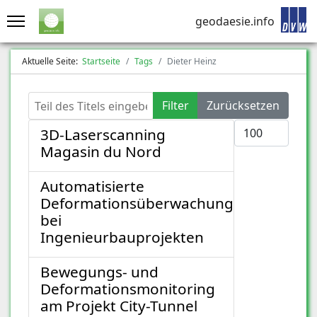
geodaesie.info
Aktuelle Seite:
Startseite
Tags
Dieter Heinz
Teil des Titels eingeben
Filter
Zurücksetzen
Anzeige #
3D-Laserscanning
Magasin du Nord
Automatisierte
Deformationsüberwachung
bei
Ingenieurbauprojekten
Bewegungs- und
Deformationsmonitoring
am Projekt City-Tunnel