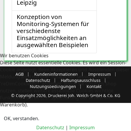
Leipzig
Konzeption von
Monitoring-Systemen für
verschiedenste
Einsatzmöglichkeiten an
ausgewählten Beispielen
Wir benutzen Cookies
Diese Seite nutzt essentielle Cookies. Es wird ein Session-
Cookie angelegt. Beim Akzeptieren und Ausblenden dieser
AGB
Kundeninformationen
Impressum
Meldung wird darüber hinaus der Session-Cookie
Datenschutz
Haftungsausschluss
'reDimCookieHint' angelegt. Wenn Sie unseren Shop
Nutzungsbedingungen
Kontakt
nutzen, stellen weitere essentielle Cookies wichtige
© Copyright 2026, Druckerei Joh. Walch GmbH & Co. KG
Funktionen bereit (z.B. Speicherung der Artikel im
Warenkorb).
OK, verstanden.
Datenschutz
|
Impressum