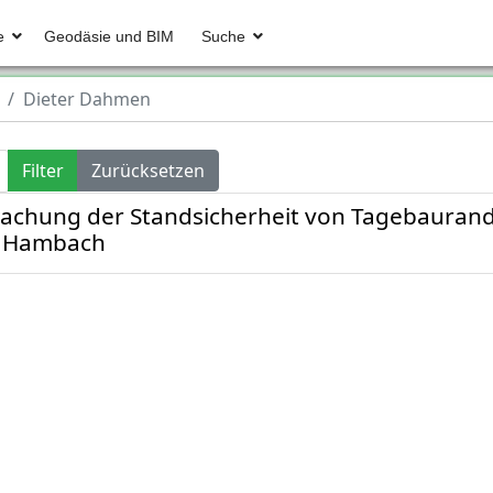
e
Geodäsie und BIM
Suche
Dieter Dahmen
Filter
Zurücksetzen
wachung der Standsicherheit von Tagebaura
s Hambach