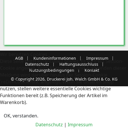
Wir benutzen Cookies
AGB
Kundeninformationen
Impressum
Diese Seite nutzt essentielle Cookies. Es wird ein Session-
Datenschutz
Haftungsausschluss
Cookie angelegt. Beim Akzeptieren und Ausblenden dieser
Nutzungsbedingungen
Kontakt
Meldung wird darüber hinaus der Session-Cookie
© Copyright 2026, Druckerei Joh. Walch GmbH & Co. KG
'reDimCookieHint' angelegt. Wenn Sie unseren Shop
nutzen, stellen weitere essentielle Cookies wichtige
Funktionen bereit (z.B. Speicherung der Artikel im
Warenkorb).
OK, verstanden.
Datenschutz
|
Impressum