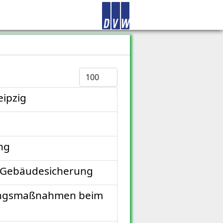
Anzeige #
eipzig
ng
n Gebäudesicherung
sungsmaßnahmen beim