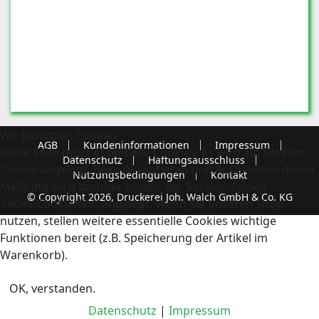
Wir benutzen Cookies
AGB
Kundeninformationen
Impressum
Diese Seite nutzt essentielle Cookies. Es wird ein Session-
Datenschutz
Haftungsausschluss
Cookie angelegt. Beim Akzeptieren und Ausblenden dieser
Nutzungsbedingungen
Kontakt
Meldung wird darüber hinaus der Session-Cookie
© Copyright 2026, Druckerei Joh. Walch GmbH & Co. KG
'reDimCookieHint' angelegt. Wenn Sie unseren Shop
nutzen, stellen weitere essentielle Cookies wichtige
Funktionen bereit (z.B. Speicherung der Artikel im
Warenkorb).
OK, verstanden.
Datenschutz
|
Impressum