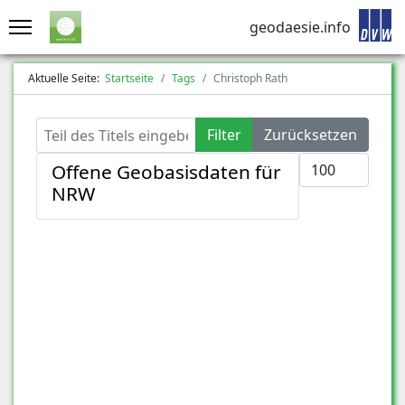
geodaesie.info
Aktuelle Seite:
Startseite
Tags
Christoph Rath
Teil des Titels eingeben
Filter
Zurücksetzen
Anzeige #
Offene Geobasisdaten für
NRW