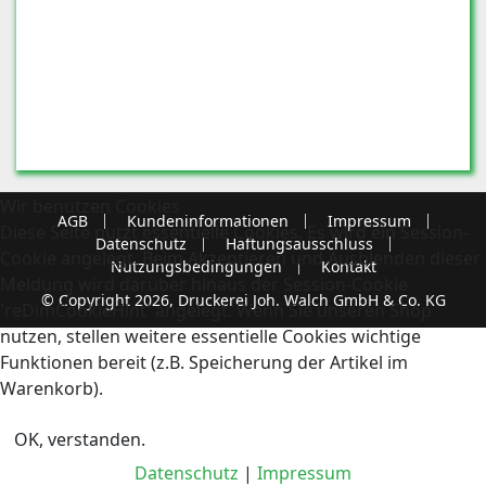
Wir benutzen Cookies
AGB
Kundeninformationen
Impressum
Diese Seite nutzt essentielle Cookies. Es wird ein Session-
Datenschutz
Haftungsausschluss
Cookie angelegt. Beim Akzeptieren und Ausblenden dieser
Nutzungsbedingungen
Kontakt
Meldung wird darüber hinaus der Session-Cookie
© Copyright 2026, Druckerei Joh. Walch GmbH & Co. KG
'reDimCookieHint' angelegt. Wenn Sie unseren Shop
nutzen, stellen weitere essentielle Cookies wichtige
Funktionen bereit (z.B. Speicherung der Artikel im
Warenkorb).
OK, verstanden.
Datenschutz
|
Impressum