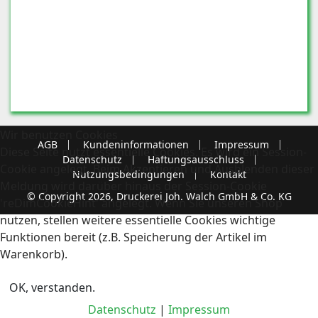
Wir benutzen Cookies
AGB
Kundeninformationen
Impressum
Diese Seite nutzt essentielle Cookies. Es wird ein Session-
Datenschutz
Haftungsausschluss
Cookie angelegt. Beim Akzeptieren und Ausblenden dieser
Nutzungsbedingungen
Kontakt
Meldung wird darüber hinaus der Session-Cookie
© Copyright 2026, Druckerei Joh. Walch GmbH & Co. KG
'reDimCookieHint' angelegt. Wenn Sie unseren Shop
nutzen, stellen weitere essentielle Cookies wichtige
Funktionen bereit (z.B. Speicherung der Artikel im
Warenkorb).
OK, verstanden.
Datenschutz
|
Impressum