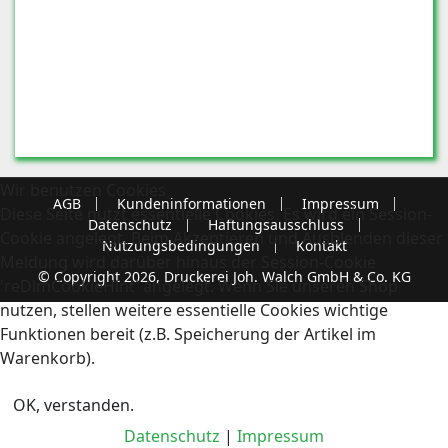
Wir benutzen Cookies
AGB
Kundeninformationen
Impressum
Diese Seite nutzt essentielle Cookies. Es wird ein Session-
Datenschutz
Haftungsausschluss
Cookie angelegt. Beim Akzeptieren und Ausblenden dieser
Nutzungsbedingungen
Kontakt
Meldung wird darüber hinaus der Session-Cookie
© Copyright 2026, Druckerei Joh. Walch GmbH & Co. KG
'reDimCookieHint' angelegt. Wenn Sie unseren Shop
nutzen, stellen weitere essentielle Cookies wichtige
Funktionen bereit (z.B. Speicherung der Artikel im
Warenkorb).
OK, verstanden.
Datenschutz
|
Impressum