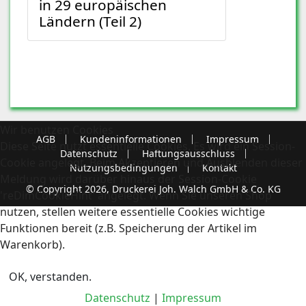
in 29 europäischen
Ländern (Teil 2)
Wir benutzen Cookies
AGB
Kundeninformationen
Impressum
Diese Seite nutzt essentielle Cookies. Es wird ein Session-
Datenschutz
Haftungsausschluss
Cookie angelegt. Beim Akzeptieren und Ausblenden dieser
Nutzungsbedingungen
Kontakt
Meldung wird darüber hinaus der Session-Cookie
© Copyright 2026, Druckerei Joh. Walch GmbH & Co. KG
'reDimCookieHint' angelegt. Wenn Sie unseren Shop
nutzen, stellen weitere essentielle Cookies wichtige
Funktionen bereit (z.B. Speicherung der Artikel im
Warenkorb).
OK, verstanden.
Datenschutz
|
Impressum