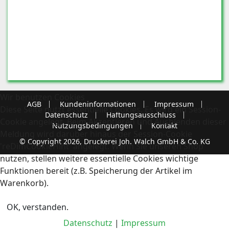
Wir benutzen Cookies
AGB
Kundeninformationen
Impressum
Diese Seite nutzt essentielle Cookies. Es wird ein Session-
Datenschutz
Haftungsausschluss
Cookie angelegt. Beim Akzeptieren und Ausblenden dieser
Nutzungsbedingungen
Kontakt
Meldung wird darüber hinaus der Session-Cookie
© Copyright 2026, Druckerei Joh. Walch GmbH & Co. KG
'reDimCookieHint' angelegt. Wenn Sie unseren Shop
nutzen, stellen weitere essentielle Cookies wichtige
Funktionen bereit (z.B. Speicherung der Artikel im
Warenkorb).
OK, verstanden.
Datenschutz
|
Impressum