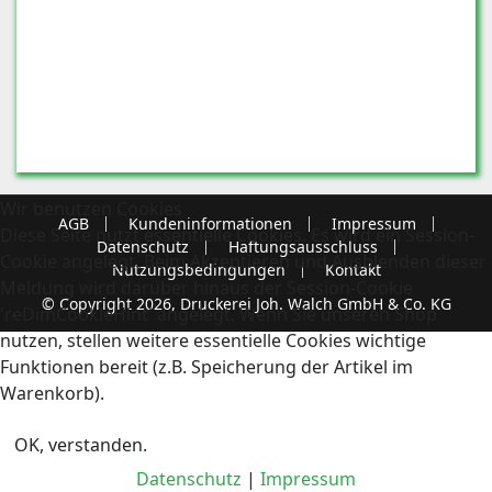
Wir benutzen Cookies
AGB
Kundeninformationen
Impressum
Diese Seite nutzt essentielle Cookies. Es wird ein Session-
Datenschutz
Haftungsausschluss
Cookie angelegt. Beim Akzeptieren und Ausblenden dieser
Nutzungsbedingungen
Kontakt
Meldung wird darüber hinaus der Session-Cookie
© Copyright 2026, Druckerei Joh. Walch GmbH & Co. KG
'reDimCookieHint' angelegt. Wenn Sie unseren Shop
nutzen, stellen weitere essentielle Cookies wichtige
Funktionen bereit (z.B. Speicherung der Artikel im
Warenkorb).
OK, verstanden.
Datenschutz
|
Impressum