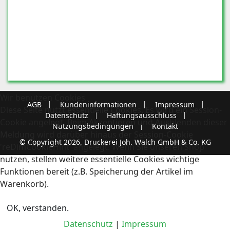
Wir benutzen Cookies
AGB
Kundeninformationen
Impressum
Diese Seite nutzt essentielle Cookies. Es wird ein Session-
Datenschutz
Haftungsausschluss
Cookie angelegt. Beim Akzeptieren und Ausblenden dieser
Nutzungsbedingungen
Kontakt
Meldung wird darüber hinaus der Session-Cookie
© Copyright 2026, Druckerei Joh. Walch GmbH & Co. KG
'reDimCookieHint' angelegt. Wenn Sie unseren Shop
nutzen, stellen weitere essentielle Cookies wichtige
Funktionen bereit (z.B. Speicherung der Artikel im
Warenkorb).
OK, verstanden.
Datenschutz
|
Impressum