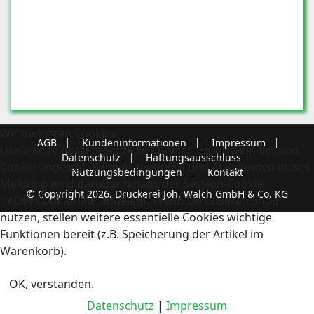
Wir benutzen Cookies
AGB
Kundeninformationen
Impressum
Diese Seite nutzt essentielle Cookies. Es wird ein Session-
Datenschutz
Haftungsausschluss
Cookie angelegt. Beim Akzeptieren und Ausblenden dieser
Nutzungsbedingungen
Kontakt
Meldung wird darüber hinaus der Session-Cookie
© Copyright 2026, Druckerei Joh. Walch GmbH & Co. KG
'reDimCookieHint' angelegt. Wenn Sie unseren Shop
nutzen, stellen weitere essentielle Cookies wichtige
Funktionen bereit (z.B. Speicherung der Artikel im
Warenkorb).
OK, verstanden.
Datenschutz
|
Impressum