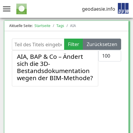
geodaesie.info
Aktuelle Seite:
Startseite
Tags
AIA
Teil des Titels eingeben
Filter
Zurücksetzen
Anzeige #
AIA, BAP & Co – Ändert
sich die 3D-
Bestandsdokumentation
wegen der BIM-Methode?