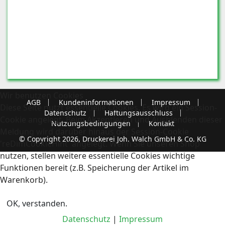
Wir benutzen Cookies
AGB
Kundeninformationen
Impressum
Diese Seite nutzt essentielle Cookies. Es wird ein Session-
Datenschutz
Haftungsausschluss
Cookie angelegt. Beim Akzeptieren und Ausblenden dieser
Nutzungsbedingungen
Kontakt
Meldung wird darüber hinaus der Session-Cookie
© Copyright 2026, Druckerei Joh. Walch GmbH & Co. KG
'reDimCookieHint' angelegt. Wenn Sie unseren Shop
nutzen, stellen weitere essentielle Cookies wichtige
Funktionen bereit (z.B. Speicherung der Artikel im
Warenkorb).
OK, verstanden.
Datenschutz
|
Impressum