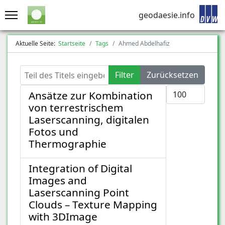
geodaesie.info
Aktuelle Seite:
Startseite
Tags
Ahmed Abdelhafiz
Teil des Titels eingeben
Filter
Zurücksetzen
Anzeige #
Ansätze zur Kombination
von terrestrischem
Laserscanning, digitalen
Fotos und
Thermographie
Integration of Digital
Images and
Laserscanning Point
Clouds – Texture Mapping
with 3DImage