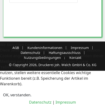
Wir benutzen Cookies
AGB
Kundeninformationen
Impressum
Diese Seite nutzt essentielle Cookies. Es wird ein Session-
Datenschutz
Haftungsausschluss
Cookie angelegt. Beim Akzeptieren und Ausblenden dieser
Nutzungsbedingungen
Kontakt
Meldung wird darüber hinaus der Session-Cookie
© Copyright 2026, Druckerei Joh. Walch GmbH & Co. KG
'reDimCookieHint' angelegt. Wenn Sie unseren Shop
nutzen, stellen weitere essentielle Cookies wichtige
Funktionen bereit (z.B. Speicherung der Artikel im
Warenkorb).
OK, verstanden.
Datenschutz
|
Impressum