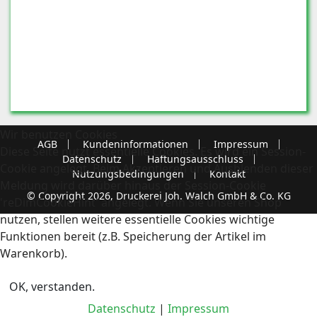
Wir benutzen Cookies
AGB
Kundeninformationen
Impressum
Diese Seite nutzt essentielle Cookies. Es wird ein Session-
Datenschutz
Haftungsausschluss
Cookie angelegt. Beim Akzeptieren und Ausblenden dieser
Nutzungsbedingungen
Kontakt
Meldung wird darüber hinaus der Session-Cookie
© Copyright 2026, Druckerei Joh. Walch GmbH & Co. KG
'reDimCookieHint' angelegt. Wenn Sie unseren Shop
nutzen, stellen weitere essentielle Cookies wichtige
Funktionen bereit (z.B. Speicherung der Artikel im
Warenkorb).
OK, verstanden.
Datenschutz
|
Impressum