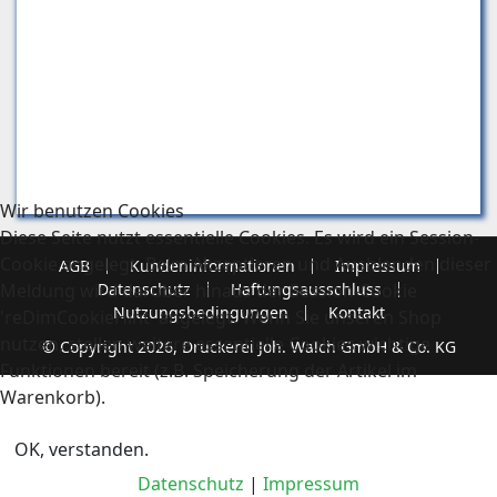
Wir benutzen Cookies
Diese Seite nutzt essentielle Cookies. Es wird ein Session-
Cookie angelegt. Beim Akzeptieren und Ausblenden dieser
AGB
Kundeninformationen
Impressum
Meldung wird darüber hinaus der Session-Cookie
Datenschutz
Haftungsausschluss
Nutzungsbedingungen
Kontakt
'reDimCookieHint' angelegt. Wenn Sie unseren Shop
nutzen, stellen weitere essentielle Cookies wichtige
© Copyright 2026, Druckerei Joh. Walch GmbH & Co. KG
Funktionen bereit (z.B. Speicherung der Artikel im
Warenkorb).
OK, verstanden.
Datenschutz
|
Impressum