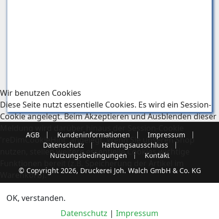
Wir benutzen Cookies
Diese Seite nutzt essentielle Cookies. Es wird ein Session-
Cookie angelegt. Beim Akzeptieren und Ausblenden dieser
Meldung wird darüber hinaus der Session-Cookie
AGB
Kundeninformationen
Impressum
'reDimCookieHint' angelegt. Wenn Sie unseren Shop
Datenschutz
Haftungsausschluss
nutzen, stellen weitere essentielle Cookies wichtige
Nutzungsbedingungen
Kontakt
Funktionen bereit (z.B. Speicherung der Artikel im
© Copyright 2026, Druckerei Joh. Walch GmbH & Co. KG
Warenkorb).
OK, verstanden.
Datenschutz
|
Impressum